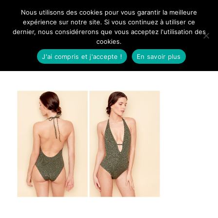
Aller
Nous utilisons des cookies pour vous garantir la meilleure
Mangue Poudrée
au
expérience sur notre site. Si vous continuez à utiliser ce
dernier, nous considérerons que vous acceptez l'utilisation des
contenu
cookies.
J'ai compris et j'accepte !
En savoir plus
Etam kaki